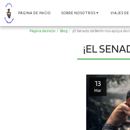
PÁGINA DE INICIO
SOBRE NOSOTROS
VIAJES DE
Página de inicio
Blog
¡El Senado de Berlín nos apoya de 
¡EL SENA
13
Mar